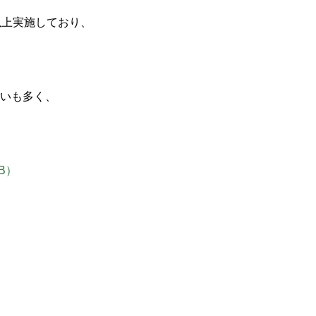
以上実施しており、
いも多く、
B）