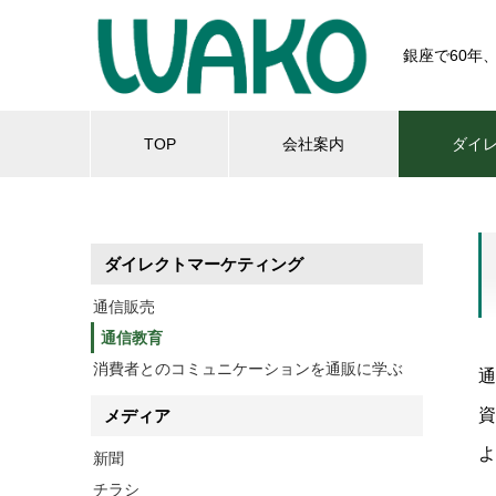
銀座で60年
TOP
会社案内
ダイ
ダイレクトマーケティング
通信販売
通信教育
消費者とのコミュニケーションを通販に学ぶ
通
資
メディア
よ
新聞
チラシ