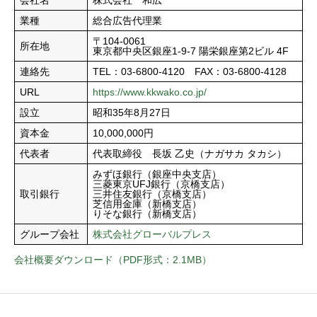
会社名
株式会社 和広
業種
総合広告代理業
〒104-0061
所在地
東京都中央区銀座1-9-7 陽栄銀座第2ビル 4F
連絡先
TEL：03-6800-4120 FAX：03-6800-4128
URL
https://www.kkwako.co.jp/
設立
昭和35年8月27日
資本金
10,000,000円
代表者
代表取締役 長坂 乙史（ナガサカ タカシ）
みずほ銀行（銀座中央支店）
三菱東京UFJ銀行（京橋支店）
取引銀行
三井住友銀行（京橋支店）
芝信用金庫（新橋支店）
りそな銀行（新橋支店）
グループ会社
株式会社グローバルプレス
会社概要ダウンロード（PDF形式：2.1MB）