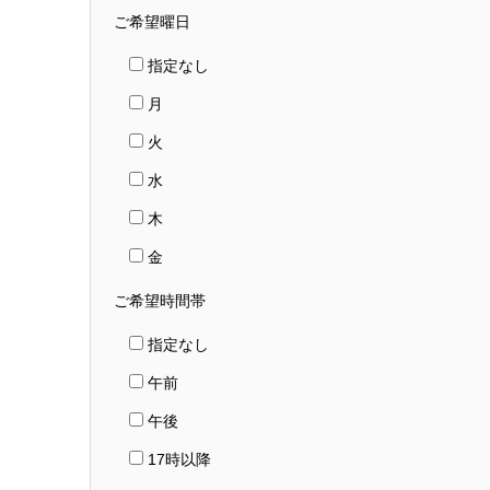
ご希望曜日
指定なし
月
火
水
木
金
ご希望時間帯
指定なし
午前
午後
17時以降